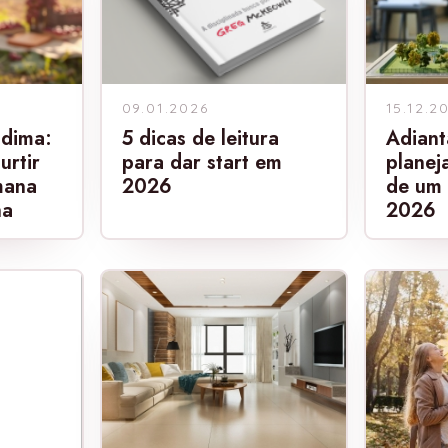
09.01.2026
15.12.2
ndima:
5 dicas de leitura
Adiant
urtir
para dar start em
planej
mana
2026
de um 
ha
2026