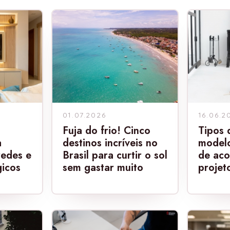
01.07.2026
16.06.2
Fuja do frio! Cinco
Tipos d
a
destinos incríveis no
model
redes e
Brasil para curtir o sol
de aco
gicos
sem gastar muito
projet