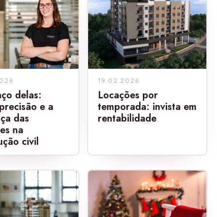
2026
19.02.2026
ço delas:
Locações por
 precisão e a
temporada: invista em
nça das
rentabilidade
es na
ção civil