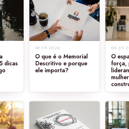
18.03.2026
04.03.
a
O que é o Memorial
O espa
5 dicas
Descritivo e porque
força,
go
ele importa?
lidera
mulher
constru