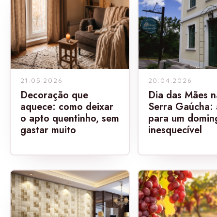
21.05.2026
20.04.2026
Decoração que
Dia das Mães n
aquece: como deixar
Serra Gaúcha: 
o apto quentinho, sem
para um domin
gastar muito
inesquecível