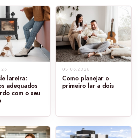
026
05.06.2026
e lareira:
Como planejar o
os adequados
primeiro lar a dois
rdo com o seu
o